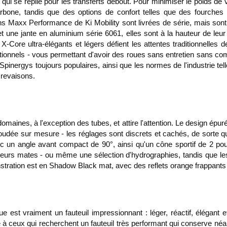
 qui se replie pour les transferts debout. Pour minimiser le poids de
carbone, tandis que des options de confort telles que des fourche
ns Maxx Performance de Ki Mobility sont livrées de série, mais sont 
t une jante en aluminium série 6061, elles sont à la hauteur de leur n
-Core ultra-élégants et légers défient les attentes traditionnelles de
itionnels - vous permettant d'avoir des roues sans entretien sans co
Spinergys toujours populaires, ainsi que les normes de l'industrie tell
crevaisons.
maines, à l'exception des tubes, et attire l'attention. Le design épur
udée sur mesure - les réglages sont discrets et cachés, de sorte qu'
c un angle avant compact de 90°, ainsi qu'un cône sportif de 2 po
leurs mates - ou même une sélection d'hydrographies, tandis que les
stration est en Shadow Black mat, avec des reflets orange frappants 
gue est vraiment un fauteuil impressionnant : léger, réactif, élégant
é à ceux qui recherchent un fauteuil très performant qui conserve néa