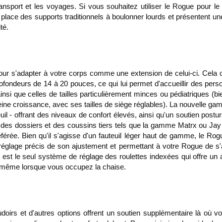
transport et les voyages. Si vous souhaitez utiliser le Rogue pour 
a place des supports traditionnels à boulonner lourds et présentent un
té.
r s'adapter à votre corps comme une extension de celui-ci. Cela 
ofondeurs de 14 à 20 pouces, ce qui lui permet d'accueillir des per
insi que celles de tailles particulièrement minces ou pédiatriques (b
leine croissance, avec ses tailles de siège réglables). La nouvelle 
teuil - offrant des niveaux de confort élevés, ainsi qu'un soutien post
 des dossiers et des coussins tiers tels que la gamme Matrx ou Jay 
férée. Bien qu'il s'agisse d'un fauteuil léger haut de gamme, le Ro
 réglage précis de son ajustement et permettant à votre Rogue de 
 est le seul système de réglage des roulettes indexées qui offre un al
le même lorsque vous occupez la chaise.
doirs et d'autres options offrent un soutien supplémentaire là où vo