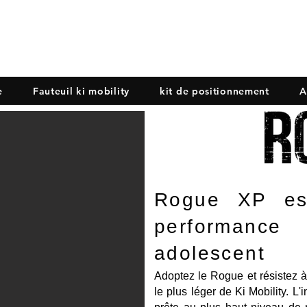
onomie Mobilité Indépen
e
Fauteuil ki mobility
kit de positionnement
A
Rogue XP est
performanc
adolescent
Adoptez le Rogue et résistez à 
le plus léger de Ki Mobility. L