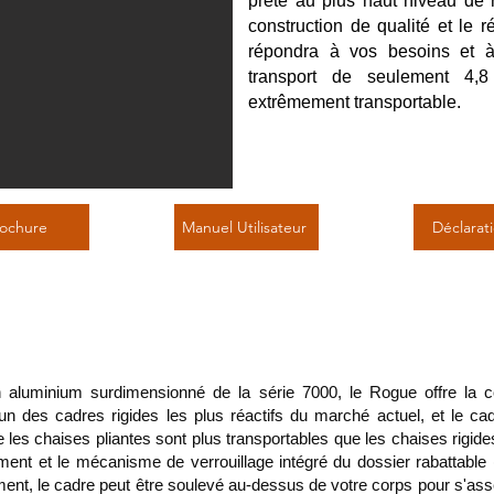
prête au plus haut niveau de ré
construction de qualité et le 
répondra à vos besoins et 
transport de seulement 4,8
extrêmement transportable.
ochure
Manuel Utilisateur
Déclarat
uit
 aluminium surdimensionné de la série 7000, le Rogue offre la c
e l'un des cadres rigides les plus réactifs du marché actuel, et le 
 les chaises pliantes sont plus transportables que les chaises rigide
ent et le mécanisme de verrouillage intégré du dossier rabattable (f
ment, le cadre peut être soulevé au-dessus de votre corps pour s'asseo