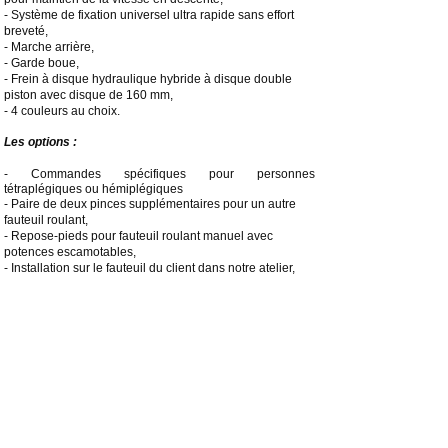
- Système de fixation universel ultra rapide sans effort
breveté,
- Marche arrière,
- Garde boue,
- Frein à disque hydraulique hybride à disque double
piston avec disque de 160 mm,
- 4 couleurs au choix.
Les options :
- Commandes spécifiques pour personnes
tétraplégiques ou hémiplégiques
- Paire de deux pinces supplémentaires pour un autre
fauteuil roulant,
- Repose-pieds pour fauteuil roulant manuel avec
potences escamotables,
- Installation sur le fauteuil du client dans notre atelier,
- Kit poids de lestage à démontage rapide,
- Batterie supplémentaire compatible transport aérien 48
Volts 300 Wh,
- Frein à disque hydraulique Ø160 mm.
- Mallette de transport renforcée avec poignée pliante et
roulette compatible transport aérien