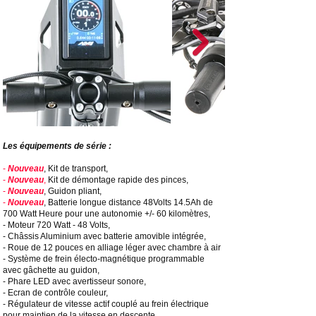
Les équipements de série :
-
Nouveau
, Kit de transport,
-
Nouveau
,
Kit de démontage rapide des pinces,
-
Nouveau
, Guidon pliant,
-
Nouveau
, Batterie longue distance 48Volts 14.5Ah de
700 Watt Heure pour une autonomie +/- 60 kilomètres,
- Moteur 720 Watt - 48 Volts,
-
Châssis Aluminium avec batterie amovible intégrée,
- Roue de 12 pouces en alliage léger avec chambre à air
-
Système de frein électo-magnétique programmable
avec gâchette au guidon,
- Phare LED avec avertisseur sonore,
- Ecran de contrôle couleur,
- Régulateur de vitesse actif couplé au frein électrique
pour maintien de la vitesse en descente,