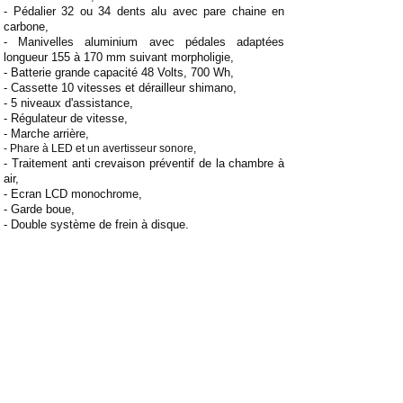
- Pédalier 32 ou 34 dents alu avec pare chaine en
carbone,
- Manivelles aluminium avec pédales adaptées
longueur 155 à 170 mm suivant morpholigie,
- Batterie grande capacité 48 Volts, 700 Wh,
- Cassette 10 vitesses et dérailleur shimano,
- 5 niveaux d'assistance,
- Régulateur de vitesse,
- Marche arrière,
- Phare à LED et un avertisseur sonore,
- Traitement anti crevaison préventif de la chambre à
air,
- Ecran LCD monochrome,
- Garde boue,
- Double système de frein à disque.
Equipements optionnels :
- Commandes spécifiques et rallonges de pinces pour
utilisateurs déficient des membres supérieurs,
- Système de béquille intégrant un repose pied pour
les fauteuils équipés de potences escamotables,
- Commandes spécifiques TETRA avec système de
frein par rétropédalage,
- Repose Pieds pour fauteuil avec potences
escamotables,